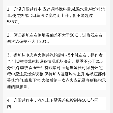
1
、升温升压过程中
,
应该调整燃料量
.
减温水量
.
锅炉排汽
量
,
使过热器出口蒸汽温度均衡上升，但不能超过
535
℃。
2
、保证锅炉左右侧烟温偏差不大于
50
℃，过热器左右
侧汽温偏差不大于
20
℃。
3
、锅炉从冷态点火到并汽约需
4
～
5
小时左右，操作者
也可以根据煤种和设备情况现场决定。夏季不少于
255
分钟
,
冬季或承压部件有缺陷时
.
应适当延长时间
.
升压过
程中应注意燃烧调整
.
保持炉内温度均匀上升
.
各承压部件
受热均匀
,
膨胀正常
,
大修后第一次点火应记录各膨胀指示
器的膨胀量。
4
、升压过程中，汽包上下壁温差应控制在
50
℃范围
内。