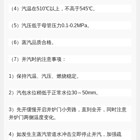
（
4
）汽温在
510
℃以上，不高于
545
℃。
（
5
）汽压低于母管压力
0.1-0.2MPa
。
（
6
）蒸汽品质合格。
（
7
）并汽时的注意事项：
1
）保持汽温、汽压、燃烧稳定。
2
）汽包水位稍低于正常水位
30
～
50mm
。
3
）先开缓慢开启并炉门小旁路，直到全开，同时注意
并炉门两侧温度变化。
4
）如发生主蒸汽管道水冲击立即停止并汽，加强疏