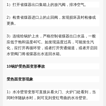
1
）打开省煤器出口集箱上的放汽阀，排净空气。
2
）检查省煤器进口上的止回阀，发现损坏及时检修或
更换。
3
）连续给锅炉上水，严格控制省煤器出口水温，一般
应低于饱和温度
40
℃。如发现温度过高，可能发生汽
化，应打开再循环管，或者打开旁通烟道，或者开启回
水管阀门将省煤器出水送回水箱。
10
锅炉受热面变形事故
受热面变形现象
1
）水冷壁管变形可直接从看火门、火炉门处看到，当
同时伴随缺水时，则可见到变红弯曲的水冷壁管。