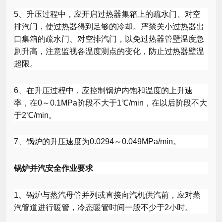
5
、升压过程中，应开启过热器集箱上的疏水门、对空
排汽门，使过热器得到足够的冷却。严禁关小过热器出
口集箱的疏水门、对空排汽门，以免过热器管壁温度急
剧升高，注意监视各温度测点的变化，防止过热器壁温
超限。
6
、在升压过程中，应控制锅炉内饱和温度的上升速
率，在
0
～
0.1MPa
阶段不大于
1
℃
/min
，在以后阶段不大
于
2
℃
/min
。
7
、锅炉的升压速度为
0.0294
～
0.049MPa/min
。
锅炉并汽安全作业要求
1
、锅炉与蒸汽母管并列或直接向汽机供汽前，应对蒸
汽管道进行暖管，冷态暖管时间一般不少于
2
小时。