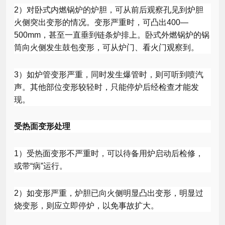
2
）对卧式内燃锅炉的炉胆，可从前后观察孔见到炉胆
火侧突出变形的情况。变形严重时，可凸出
400
—
500mm
，甚至一直垂到链条炉排上。卧式外燃锅炉的锅
筒向火侧发生鼓包变形，可从炉门、看火门观察到。
3
）如炉管变形严重，同时发生爆管时，则可听到喷汽
声。其他部位变形较轻时，只能停炉后经检查才能发
现。
受热面变形处理
1
）受热面变形不严重时，可以待备用炉启动后检修，
或带“病”运行。
2
）如变形严重，炉胆已向火侧明显凸出变形，明显过
烧变形，则应立即停炉，以免事故扩大。